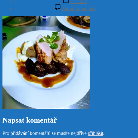
7.1.2020
příspěvku
u
Žádné komentáře
textu
s
názvem
81619384_11255058
Napsat komentář
Pro přidávání komentářů se musíte nejdříve
přihlásit
.