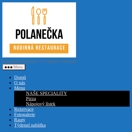
Přejít
Restaurace
k
Polanečka
obsahu
Rodinná restaurace ve Valašské Polance
Menu
Domů
O nás
Menu
NAŠE SPECIALITY
Pizza
Nápojový lístek
Rezervace
Fotogalerie
Rauty
Týdenní nabídka