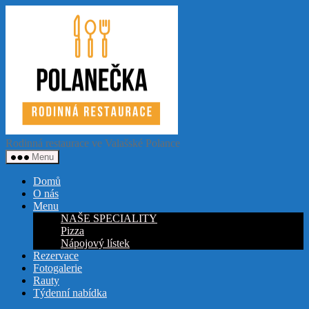
Přejít
Restaurace
k
Polanečka
obsahu
Rodinná restaurace ve Valašské Polance
Menu
Domů
O nás
Menu
NAŠE SPECIALITY
Pizza
Nápojový lístek
Rezervace
Fotogalerie
Rauty
Týdenní nabídka