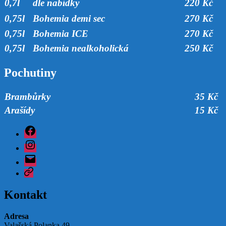
0,7l
dle nabídky
220 Kč
0,75l
Bohemia demi sec
270 Kč
0,75l
Bohemia ICE
270 Kč
0,75l
Bohemia nealkoholická
250 Kč
Pochutiny
Brambůrky
35 Kč
Arašídy
15 Kč
Facebook
Instagram
Email
Google
Kontakt
Adresa
Valašská Polanka 49