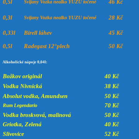
0,5l
46 Kč
Svijany Vozka nealko YUZU točené
0,3l
28 Kč
Svijany Vozka nealko YUZU točené
0,33l
Birell láhev
45 Kč
0,5l
Radegast 12°plech
50 Kč
Alkoholické nápoje 0,04l:
Božkov originál
40 Kč
Vodka Nivnická
38 Kč
Absolut vodka, Amundsen
50 Kč
70 Kč
Rum Legendario
Vodka broskvová, malinová
50 Kč
Griotka, Zelená
40 Kč
Slivovice
52 Kč