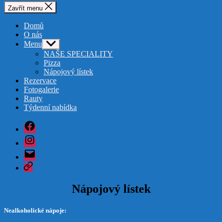
Zavřít menu
Domů
O nás
Menu
Zobrazit
podmenu
NAŠE SPECIALITY
Pizza
Nápojový lístek
Rezervace
Fotogalerie
Rauty
Týdenní nabídka
Facebook
Instagram
Email
Google
Nápojový lístek
Nealkoholické nápoje: