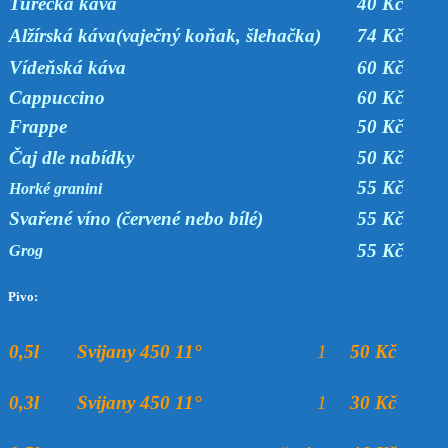
Turecká káva
40 Kč
Alžírská káva(vaječný koňak, šlehačka)
74 Kč
Vídeňská káva
60 Kč
Cappuccino
60 Kč
Frappe
50 Kč
Čaj dle nabídky
50 Kč
55 Kč
Horké granini
Svařené víno (červené nebo bílé)
55 Kč
55 Kč
Grog
Pivo:
0,5l
Svijany 450 11°
1
50 Kč
0,3l
Svijany 450 11°
1
30 Kč