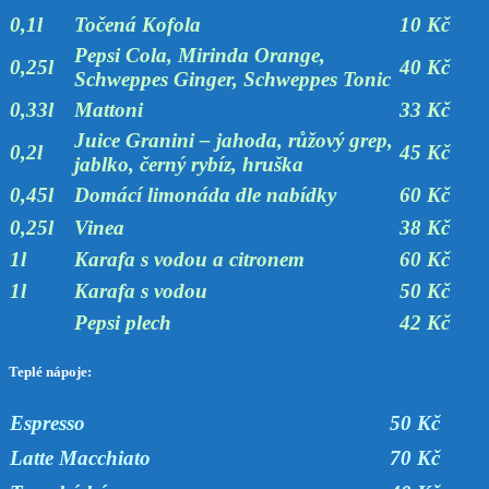
0,1l
Točená Kofola
10 Kč
Pepsi Cola, Mirinda Orange,
0,25l
40 Kč
Schweppes Ginger, Schweppes Tonic
0,33l
Mattoni
33 Kč
Juice Granini – jahoda, růžový grep,
0,2l
45 Kč
jablko, černý rybíz, hruška
0,45l
Domácí limonáda dle nabídky
60 Kč
0,25l
Vinea
38 Kč
1l
Karafa s vodou a citronem
60 Kč
1l
Karafa s vodou
50 Kč
Pepsi plech
42 Kč
Teplé nápoje:
Espresso
50 Kč
Latte Macchiato
70 Kč