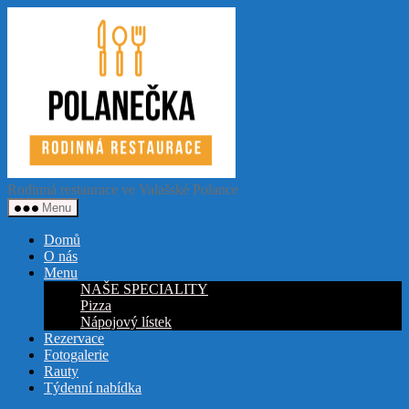
Přejít
Restaurace
k
Polanečka
obsahu
Rodinná restaurace ve Valašské Polance
Menu
Domů
O nás
Menu
NAŠE SPECIALITY
Pizza
Nápojový lístek
Rezervace
Fotogalerie
Rauty
Týdenní nabídka