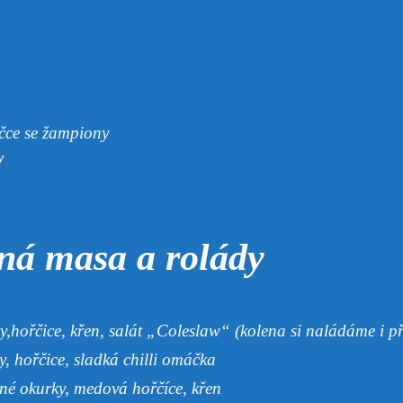
čce se žampiony
y
ná masa a rolády
y,hořčice, křen, salát „Coleslaw“ (kolena si naládáme i p
y, hořčice, sladká chilli omáčka
ané okurky, medová hořčíce, křen