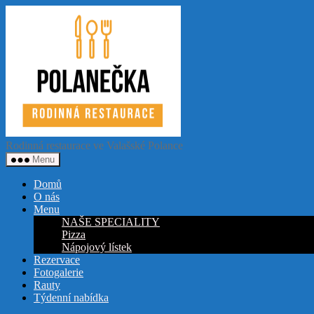
Přejít
Restaurace
k
Polanečka
obsahu
Rodinná restaurace ve Valašské Polance
Menu
Domů
O nás
Menu
NAŠE SPECIALITY
Pizza
Nápojový lístek
Rezervace
Fotogalerie
Rauty
Týdenní nabídka