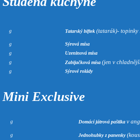
Studená kuchyně
(tatarák)- topink
g
Tatarský biftek
g
Sýrová mísa
g
Uzeninová mísa
(jen v chladnějš
g
Zabijačková mísa
g
Sýrové rolády
Mini Exclusive
v ang
g
Domácí játrová paštika
(kous
g
Jednohubky z panenky