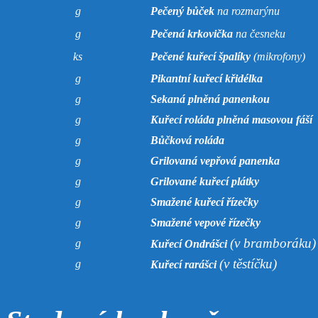
g
Pečený bůček
na rozmarýnu
g
Pečená krkovička
na česneku
ks
Pečené kuřecí špalíky
(mikrofony)
g
Pikantní kuřecí křidélka
g
Sekaná plněná panenkou
g
Kuřecí roláda plněná masovou fáší
g
Bůčková roláda
g
Grilovaná vepřová panenka
g
Grilované kuřecí plátky
g
Smažené kuřecí řízečky
g
Smažené vepové řízečky
(v bramboráku)
g
Kuřecí Ondrášci
(v těstíčku)
g
Kuřecí rarášci