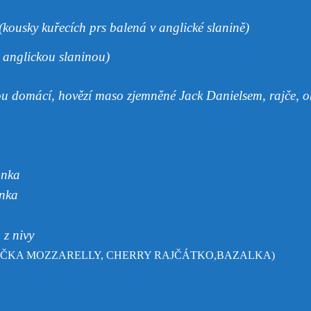
(kousky kuřecích prs balená v anglické slanině)
 anglickou slaninou)
sou domácí, hovězí maso zjemněné Jack Danielsem, rajče, o
nka
nka
 nivy
IČKA MOZZARELLY, CHERRY RAJČÁTKO,BAZALKA)