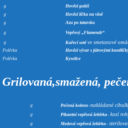
g
Hovězí guláš
g
Hovězí líčka na víně
g
Azu po tatarsku
g
Vepřový „Flamendr“
ve smetanové omá
g
Kuřecí soté
Polévka
Hovězí vývar s játrovými knedlíčk
Polévka
Kyselice
Grilovaná,smažená, peče
nakládané cibulk
g
Pečená koleno
–
kozí roh
g
Pikantní vepřová žebírka
–
sterilov
g
Medová vepřová žebírka
–