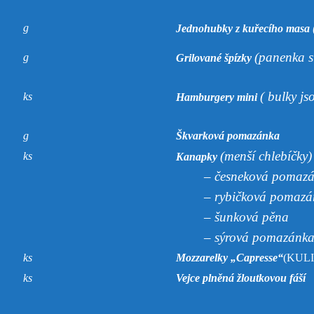
g
Jednohubky z kuřecího masa
(panenka s
g
Grilované špízky
( bulky j
ks
Hamburgery mini
g
Škvarková pomazánka
(menší chlebíčky)
ks
Kanapky
– česneková pomazá
– rybičková pomazá
– šunková pěna
– sýrová pomazánka z
ks
Mozzarelky „Capresse“
(KUL
ks
Vejce plněná žloutkovou fáší